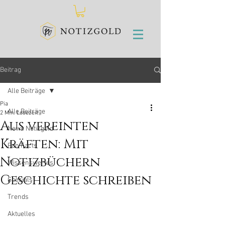
Beitrag
Alle Beiträge
Pia
Alle Beiträge
2 Min. Lesezeit
Aus vereinten
News Notizgold
Kräften: Mit
Fun Facts
Notizbüchern
Wissenswertes
Geschichte schreiben
Specials
Trends
Aktuelles