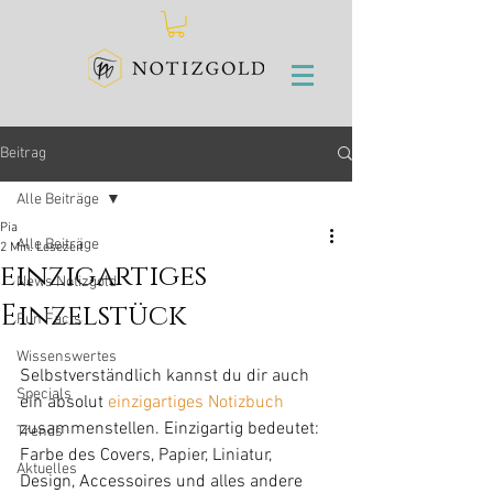
Beitrag
Alle Beiträge
Pia
Alle Beiträge
2 Min. Lesezeit
einzigartiges
News Notizgold
Einzelstück
Fun Facts
Wissenswertes
Selbstverständlich kannst du dir auch 
Specials
ein absolut 
einzigartiges Notizbuch
zusammenstellen. Einzigartig bedeutet: 
Trends
Farbe des Covers, Papier, Liniatur, 
Aktuelles
Design, Accessoires und alles andere 