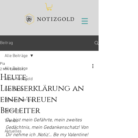
Beitrag
Alle Beiträge
Pia
Alle Beiträge
2 Min. Lesezeit
Heute:
News Notizgold
Liebeserklärung an
Fun Facts
einen treuen
Wissenswertes
Begleiter
Specials
Du bist mein Gefährte, mein zweites 
Trends
Gedächtnis, mein Gedankenschatz! Von 
Aktuelles
Dir nehme ich ‚Notiz‘… Be my Valentine!