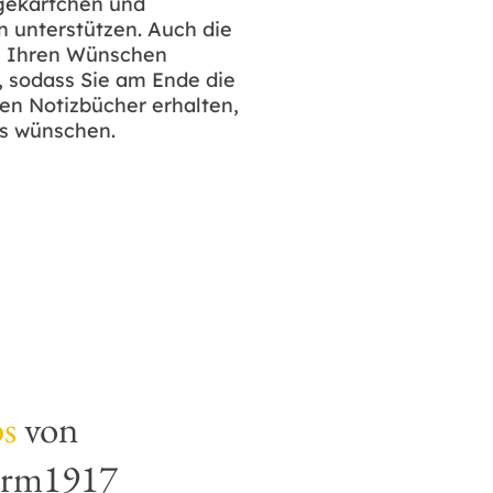
egekärtchen und
n unterstützen. Auch die
h Ihren Wünschen
n, sodass Sie am Ende die
en Notizbücher erhalten,
ss wünschen.
ps
von
urm1917