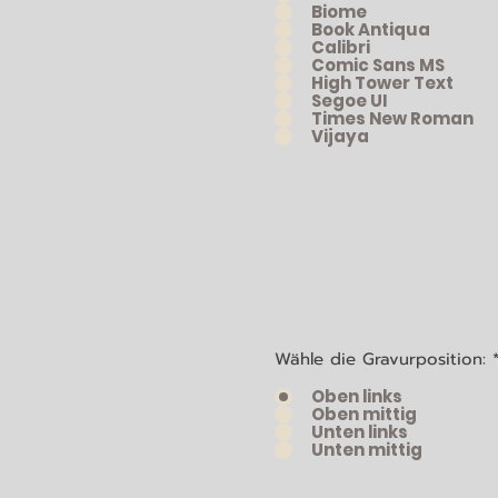
Biome
Book Antiqua
Calibri
Comic Sans MS
High Tower Text
Segoe UI
Times New Roman
Vijaya
Wähle die Gravurposition:
Oben links
Oben mittig
Unten links
Unten mittig