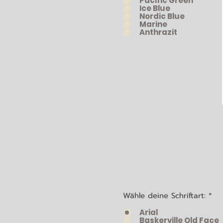
Pacific Green
Ice Blue
Nordic Blue
Marine
Anthrazit
Wähle deine Schriftart:
*
Arial
Baskerville Old Face