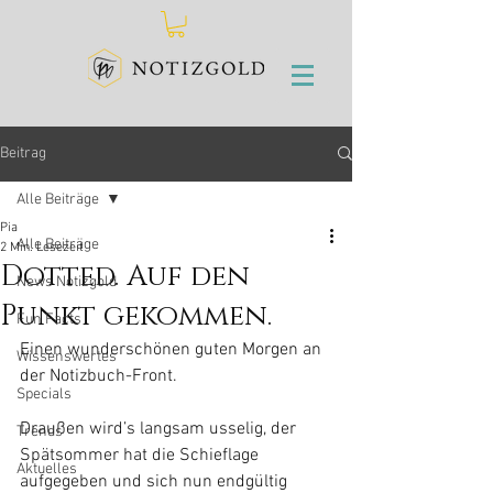
Beitrag
Alle Beiträge
Pia
Alle Beiträge
2 Min. Lesezeit
Dotted. Auf den
News Notizgold
Punkt gekommen.
Fun Facts
Einen wunderschönen guten Morgen an 
Wissenswertes
der Notizbuch-Front. 
Specials
Draußen wird’s langsam usselig, der 
Trends
Spätsommer hat die Schieflage 
Aktuelles
aufgegeben und sich nun endgültig 