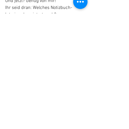
Und jetzt? Genug von mir! 
Ihr seid dran: Welches Notizbuch-
Interieur begeistert euch?
Schlussstrich. Punkt.
Eure Pia
Alle ansehen
Aktuelle Beiträge