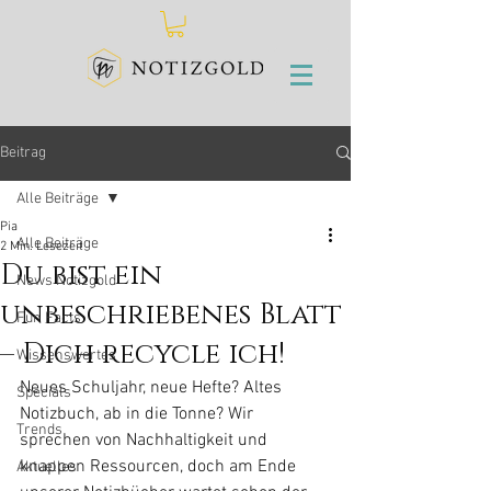
Beitrag
Alle Beiträge
Pia
Alle Beiträge
2 Min. Lesezeit
Du bist ein
News Notizgold
unbeschriebenes Blatt
Fun Facts
– Dich recycle ich!
Wissenswertes
Neues Schuljahr, neue Hefte? Altes 
Specials
Notizbuch, ab in die Tonne? Wir 
Trends
sprechen von Nachhaltigkeit und 
knappen Ressourcen, doch am Ende 
Aktuelles