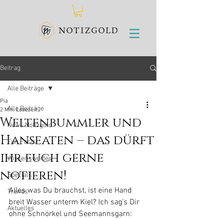
Beitrag
Alle Beiträge
Pia
Alle Beiträge
2 Min. Lesezeit
Weltenbummler und
News Notizgold
Hanseaten – das dürft
Fun Facts
ihr euch gerne
Wissenswertes
notieren!
Specials
Alles was Du brauchst, ist eine Hand 
Trends
breit Wasser unterm Kiel? Ich sag’s Dir 
Aktuelles
ohne Schnörkel und Seemannsgarn: 