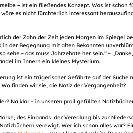
rselbe – ist ein fließendes Konzept. Was ist schon 
 wäre es nicht fürchterlich interessant herauszufind
 
ich der Zahn der Zeit jeden Morgen im Spiegel be
d in der Begegnung mit alten Bekannten unverblümt
 so sehe – das muss Jahrzehnte her sein.“ – „Danke,
Wandel im Innern ein kleines Mysterium. 
erung ist ein trügerischer Gefährte auf der Suche 
Wo finden wir sie, die Notiz der Vergangenheit? 
der? Na klar – in unseren prall gefüllten Notizbücher
arke, des Einbands, der Veredlung bis zur Niedersc
 Notizbüchern verewigt. Wer ich schon alles war? Ei