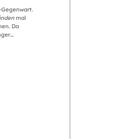
-Gegenwart. 
ünden 
mal 
hen. Da 
nger…