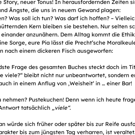
e Story, neuer Tonus! In herausfordernden Zeiten si
und Ängste, die uns in neuem Gewand plagen: 
? Was soll ich tun? Was darf ich hoffen? – Vielleich
hütternden Kern bleiben sie bestehen. Nur selten sc
einander anzunähern. Dem Alltag kommt die Ethik
ne Sorge, eure Pia lässt die Precht’sche Moralkeule
 nach einem dickeren Fisch ausgeworfen: 
ste Frage des gesamten Buches steckt doch im Tite
ie viele?“ bleibt nicht nur unbeantwortet, sondern 
ch in einem Anflug von ‚Weisheit‘ in … einer Bar!
zu nehmen? Pustekuchen! Denn wenn ich heute frag
Antwort tatsächlich 
„viele“
. 
an würde sich früher oder später bis zur Reife aus
akter bis zum jüngsten Tag verharren, ist veraltet.