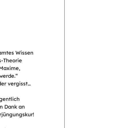
samtes Wissen 
s-Theorie 
 Maxime, 
werde.“ 
er vergisst…
gentlich 
in Dank an 
rjüngungskur! 