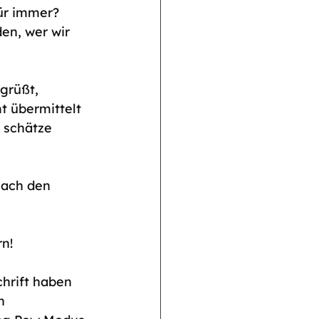
für immer? 
en, wer wir 
grüßt, 
 übermittelt 
 schätze 
nach den 
n! 
hrift haben 
n 