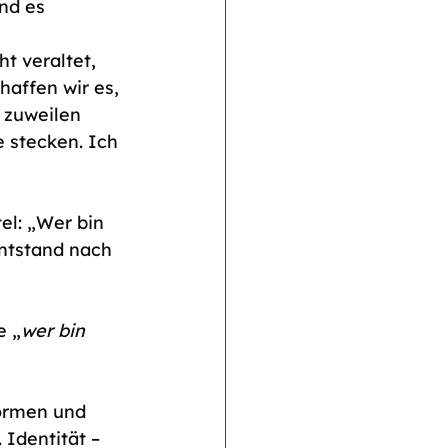
nd es 
t veraltet, 
haffen wir es, 
 zuweilen 
 stecken. Ich 
l: „Wer bin 
entstand nach 
e „
wer bin 
formen und 
 Identität – 