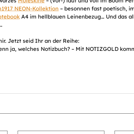
warzes 
Moleskine
 – (vor-) laut und voll im Boom P
1917 NEON-Kollektion
 – besonnen fast poetisch, i
otebook
 A4 im hellblauen Leinenbezug… Und das all
…
ir. Jetzt seid Ihr an der Reihe: 
wenn ja, welches Notizbuch? – Mit NOTIZGOLD komms