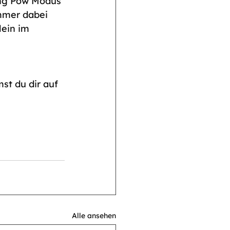
eng Pow Modus 
mmer dabei 
ein im 
t du dir auf 
Alle ansehen